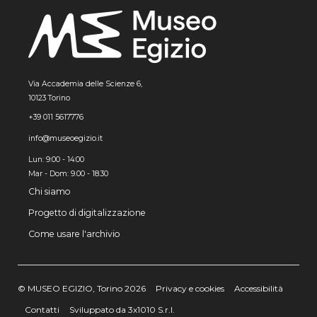
Via Accademia delle Scienze 6,
10123 Torino
+39 011 5617776
info@museoegizio.it
Lun: 9:00 - 14:00
Mar - Dom: 9.00 - 18.30
Chi siamo
Progetto di digitalizzazione
Come usare l'archivio
© MUSEO EGIZIO, Torino 2026
Privacy e cookies
Accessibilità
Contatti
Sviluppato da 3x1010 S.r.l.