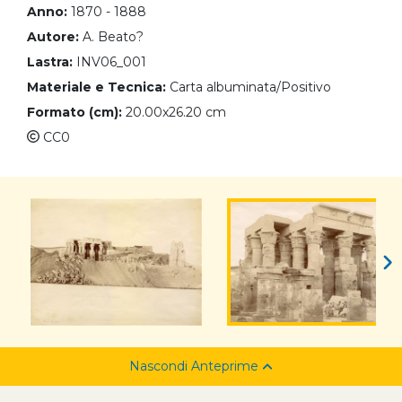
Anno:
1870 - 1888
Autore:
A. Beato?
Lastra:
INV06_001
Materiale e Tecnica:
Carta albuminata/Positivo
Formato (cm):
20.00x26.20 cm
CC0
Nascondi Anteprime