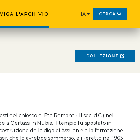
VIGA L'ARCHIVIO
ITA
CERCA
COLLEZIONE
sti del chiosco di Età Romana (III sec. d.C.) nel
de a Qertassi in Nubia. Il tempio fu spostato in
 costruzione della diga di Assuan e alla formazione
ser, che lo avrebbe sommerso, e ri-eretto nel 1963