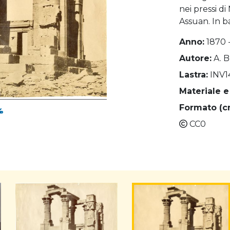
nei pressi d
Assuan. In ba
Anno:
1870 
Autore:
A. 
Lastra:
INV1
Materiale e
Formato (c
CC0