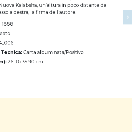
i Nuova Kalabsha, un’altura in poco distante da
sso a destra, la firma dell’autore.
- 1888
Beato
4_006
 Tecnica:
Carta albuminata/Positivo
m):
26.10x35.90 cm