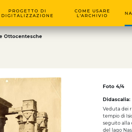
PROGETTO DI
COME USARE
NA
DIGITALIZZAZIONE
L'ARCHIVIO
ie Ottocentesche
Foto 4/4
Didascalia:
Veduta dei re
tempio di Isi
seguito alla
del lago Nas