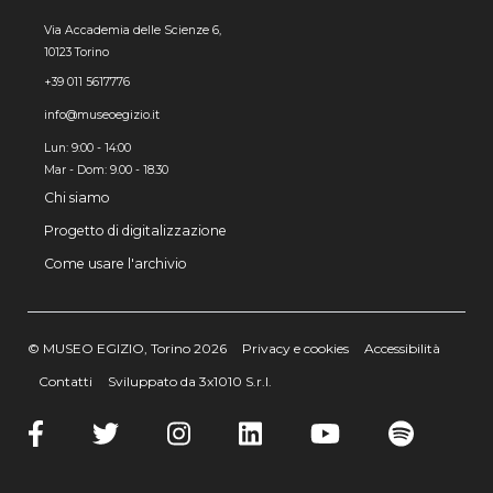
Via Accademia delle Scienze 6,
10123 Torino
+39 011 5617776
info@museoegizio.it
Lun: 9:00 - 14:00
Mar - Dom: 9.00 - 18.30
Chi siamo
Progetto di digitalizzazione
Come usare l'archivio
© MUSEO EGIZIO, Torino 2026
Privacy e cookies
Accessibilità
Contatti
Sviluppato da 3x1010 S.r.l.