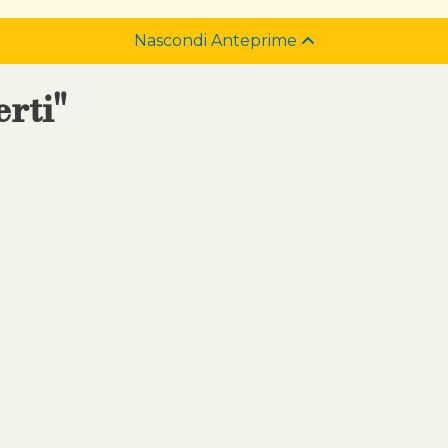
Nascondi Anteprime
erti"