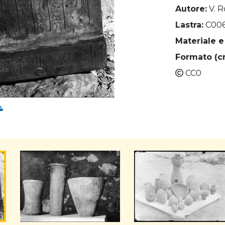
Autore:
V. R
Lastra:
C00
Materiale e
Formato (c
CC0