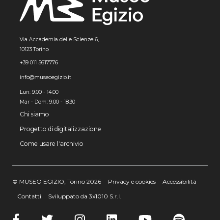
Via Accademia delle Scienze 6,
10123 Torino
+39 011 5617776
info@museoegizio.it
Lun: 9:00 - 14:00
Mar - Dom: 9.00 - 18.30
Chi siamo
Progetto di digitalizzazione
Come usare l'archivio
© MUSEO EGIZIO, Torino 2026
Privacy e cookies
Accessibilità
Contatti
Sviluppato da 3x1010 S.r.l.