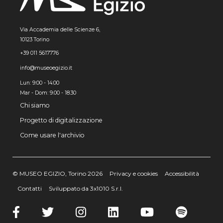
Via Accademia delle Scienze 6,
10123 Torino
+39 011 5617776
info@museoegizio.it
Lun: 9:00 - 14:00
Mar - Dom: 9.00 - 18.30
Chi siamo
Progetto di digitalizzazione
Come usare l'archivio
© MUSEO EGIZIO, Torino 2026
Privacy e cookies
Accessibilità
Contatti
Sviluppato da 3x1010 S.r.l.