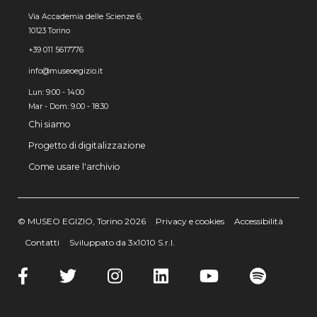
Via Accademia delle Scienze 6,
10123 Torino
+39 011 5617776
info@museoegizio.it
Lun: 9:00 - 14:00
Mar - Dom: 9.00 - 18.30
Chi siamo
Progetto di digitalizzazione
Come usare l'archivio
© MUSEO EGIZIO, Torino 2026
Privacy e cookies
Accessibilità
Contatti
Sviluppato da 3x1010 S.r.l.