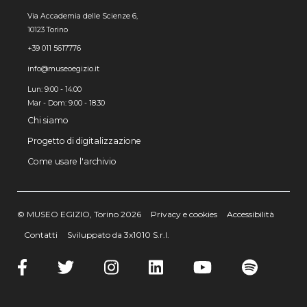
Via Accademia delle Scienze 6,
10123 Torino
+39 011 5617776
info@museoegizio.it
Lun: 9:00 - 14:00
Mar - Dom: 9.00 - 18.30
Chi siamo
Progetto di digitalizzazione
Come usare l'archivio
© MUSEO EGIZIO, Torino 2026
Privacy e cookies
Accessibilità
Contatti
Sviluppato da 3x1010 S.r.l.