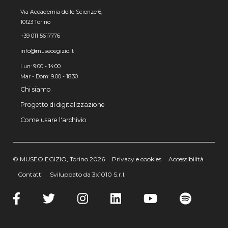
Via Accademia delle Scienze 6,
10123 Torino
+39 011 5617776
info@museoegizio.it
Lun: 9:00 - 14:00
Mar - Dom: 9.00 - 18.30
Chi siamo
Progetto di digitalizzazione
Come usare l'archivio
© MUSEO EGIZIO, Torino 2026
Privacy e cookies
Accessibilità
Contatti
Sviluppato da 3x1010 S.r.l.