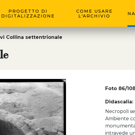
PROGETTO DI
COME USARE
NA
DIGITALIZZAZIONE
L'ARCHIVIO
vi Collina settentrionale
le
Foto 86/10
Didascalia:
Necropoli se
Ambiente co
monumentale 
intravede una