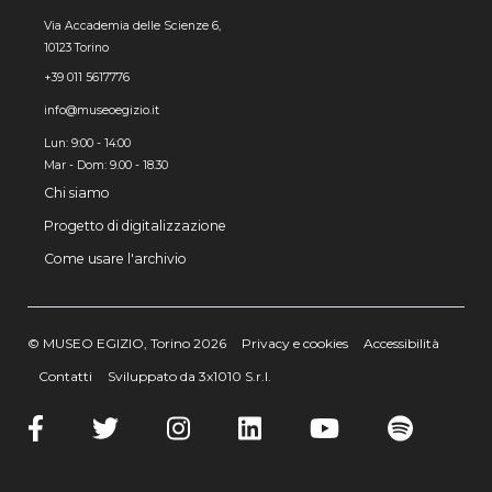
Via Accademia delle Scienze 6,
10123 Torino
+39 011 5617776
info@museoegizio.it
Lun: 9:00 - 14:00
Mar - Dom: 9.00 - 18.30
Chi siamo
Progetto di digitalizzazione
Come usare l'archivio
© MUSEO EGIZIO, Torino 2026
Privacy e cookies
Accessibilità
Contatti
Sviluppato da 3x1010 S.r.l.