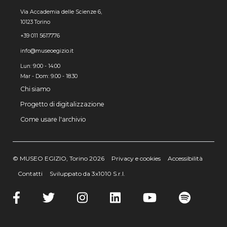
Via Accademia delle Scienze 6,
10123 Torino
+39 011 5617776
info@museoegizio.it
Lun: 9:00 - 14:00
Mar - Dom: 9.00 - 18.30
Chi siamo
Progetto di digitalizzazione
Come usare l'archivio
© MUSEO EGIZIO, Torino 2026
Privacy e cookies
Accessibilità
Contatti
Sviluppato da 3x1010 S.r.l.