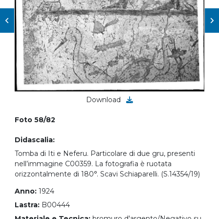
Download
Foto 58/82
Didascalia:
Tomba di Iti e Neferu. Particolare di due gru, presenti
nell’immagine C00359. La fotografia è ruotata
orizzontalmente di 180°. Scavi Schiaparelli. (S.14354/19)
Anno:
1924
Lastra:
B00444
Materiale e Tecnica:
bromuro d'argento/Negativo su