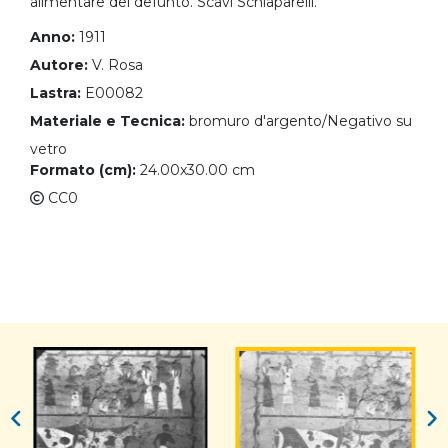
alimentare del defunto. Scavi Schiaparelli.
Anno:
1911
Autore:
V. Rosa
Lastra:
E00082
Materiale e Tecnica:
bromuro d'argento/Negativo su
vetro
Formato (cm):
24.00x30.00 cm
CC0