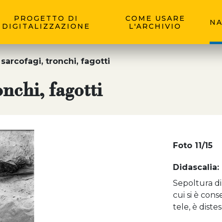
PROGETTO DI
COME USARE
NA
DIGITALIZZAZIONE
L'ARCHIVIO
sarcofagi, tronchi, fagotti
nchi, fagotti
Foto 11/15
Didascalia:
Sepoltura di
cui si è cons
tele, è distes