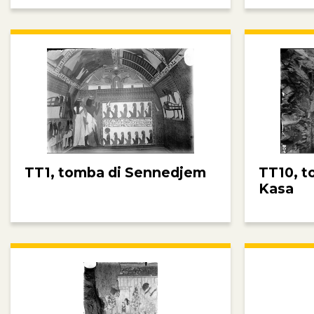
TT1, tomba di Sennedjem
TT10, t
Kasa