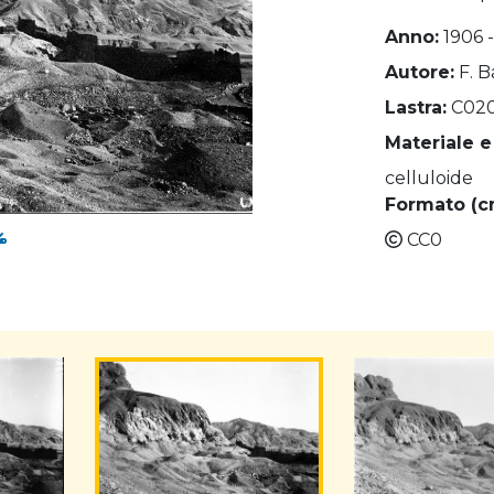
Anno:
1906 
Autore:
F. B
Lastra:
C02
Materiale e
celluloide
Formato (c
CC0