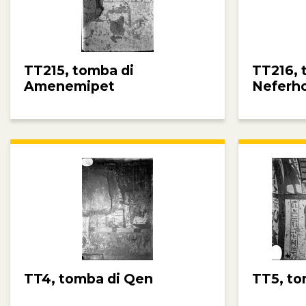
TT215, tomba di
TT216, 
Amenemipet
Neferho
TT4, tomba di Qen
TT5, to