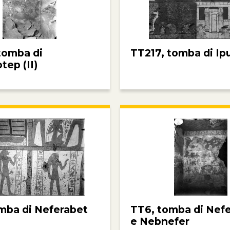
tomba di
TT217, tomba di Ip
tep (II)
mba di Neferabet
TT6, tomba di Nef
e Nebnefer