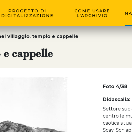
PROGETTO DI
COME USARE
NA
DIGITALIZZAZIONE
L'ARCHIVIO
nel villaggio, tempio e cappelle
o e cappelle
Foto 4/38
Didascalia:
Settore sud-o
centro le mu
caotica situa
Scavi Schiapa