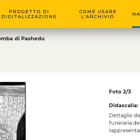
PROGETTO DI
COME USARE
NA
DIGITALIZZAZIONE
L'ARCHIVIO
omba di Pashedu
Foto 2/3
Didascalia:
Dettaglio de
funeraria de
rappresenta