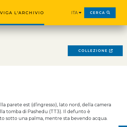
VIGA L'ARCHIVIO
ITA
CERCA
COLLEZIONE
lla parete est (d’ingresso), lato nord, della camera
lla tomba di Pashedu (TT3). Il defunto è
to sotto una palma, mentre sta bevendo acqua.