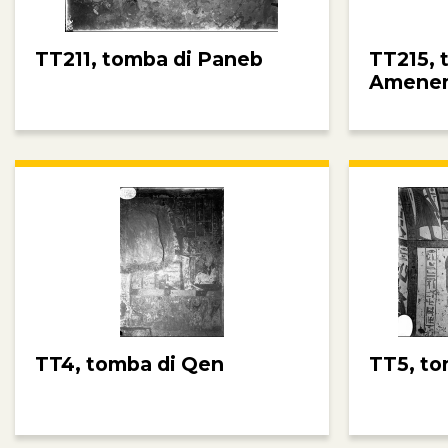
TT211, tomba di Paneb
TT215, 
Amene
TT4, tomba di Qen
TT5, to