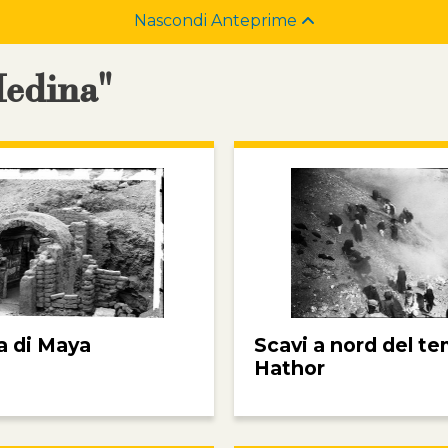
Nascondi Anteprime
Medina"
a di Maya
Scavi a nord del te
Hathor