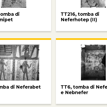
tomba di
TT216, tomba di
mipet
Neferhotep (II)
mba di Neferabet
TT6, tomba di Nef
e Nebnefer