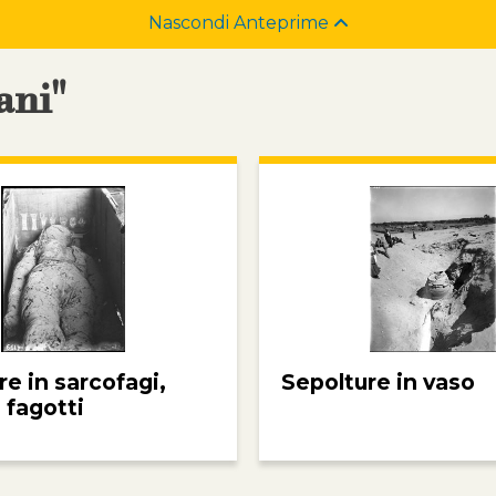
Nascondi Anteprime
ani"
re in sarcofagi,
Sepolture in vaso
 fagotti