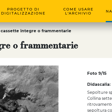
PROGETTO DI
COME USARE
NA
DIGITALIZZAZIONE
L'ARCHIVIO
 cassette integre o frammentarie
egre o frammentarie
Foto 9/15
Didascalia:
Sepolture sp
Collina sett
ritrovament
sepoltura con